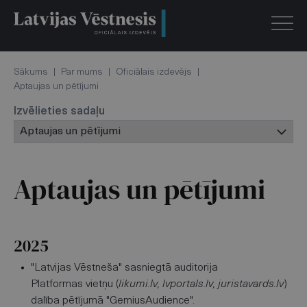
Sākums
|
Par mums
|
Oficiālais izdevējs
|
Aptaujas un pētījumi
Izvēlieties sadaļu
Aptaujas un pētījumi
2025
"Latvijas Vēstneša" sasniegtā auditorija
Platformas vietņu (
likumi.lv, lvportals.lv, juristavards.lv
)
dalība pētījumā "GemiusAudience".