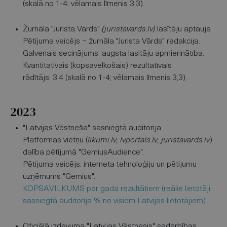
(skalā no 1-4; vēlamais līmenis 3,3).
Žurnāla "Jurista Vārds"
(juristavards.lv)
lasītāju aptauja
Pētījuma veicējs − žurnāla "Jurista Vārds" redakcija.
Galvenais secinājums: augsta lasītāju apmierinātība.
Kvantitatīvais (kopsavelkošais) rezultatīvais
rādītājs: 3,4 (skalā no 1-4; vēlamais līmenis 3,3).
2023
"Latvijas Vēstneša" sasniegtā auditorija
Platformas vietņu (
likumi.lv, lvportals.lv, juristavards.lv
)
dalība pētījumā "GemiusAudience".
Pētījuma veicējs: interneta tehnoloģiju un pētījumu
uzņēmums "Gemius".
KOPSAVILKUMS par gada rezultātiem (reālie lietotāji,
sasniegtā auditorija % no visiem Latvijas lietotājiem)
Oficiālā izdevuma "Latvijas Vēstnesis" sadarbības