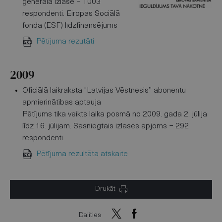
ģenerālā izlase − 1003
respondenti. Eiropas Sociālā
fonda (ESF) līdzfinansējums
Pētījuma rezutāti
2009
Oficiālā laikraksta "Latvijas Vēstnesis” abonentu
apmierinātības aptauja
Pētījums tika veikts laika posmā no 2009. gada 2. jūlija
līdz 16. jūlijam. Sasniegtais izlases apjoms − 292
respondenti.
Pētījuma rezultāta atskaite
Drukāt
Dalīties