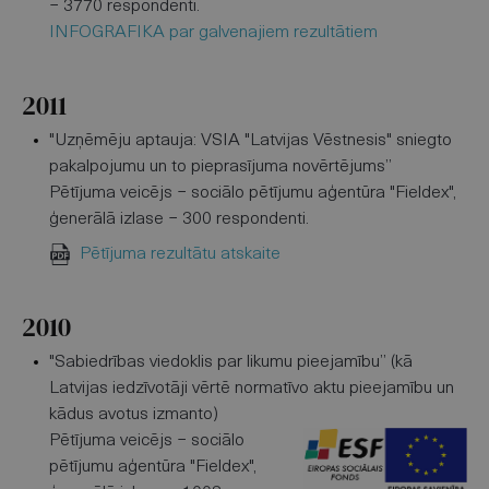
− 3770 respondenti.
INFOGRAFIKA par galvenajiem rezultātiem
2011
"Uzņēmēju aptauja: VSIA "Latvijas Vēstnesis" sniegto
pakalpojumu un to pieprasījuma novērtējums”
Pētījuma veicējs − sociālo pētījumu aģentūra "Fieldex",
ģenerālā izlase − 300 respondenti.
Pētījuma rezultātu atskaite
2010
"Sabiedrības viedoklis par likumu pieejamību” (kā
Latvijas iedzīvotāji vērtē normatīvo aktu pieejamību un
kādus avotus izmanto)
Pētījuma veicējs − sociālo
pētījumu aģentūra "Fieldex",