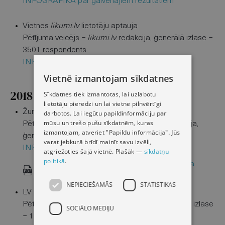
INFOGRAFIKA par galvenajiem rezultātiem
Vietnes
likumi.lv
lietotāju aptauja
Pētījuma veicējs −
likumi.lv
redakcija, ģenerālā izlase −
3501 respondents.
INFOGRAFIKA par galvenajiem rezultātiem
Vietnē izmantojam sīkdatnes
2018
Sīkdatnes tiek izmantotas, lai uzlabotu
lietotāju pieredzi un lai vietne pilnvērtīgi
Žurnāla "Jurista Vārds" lasītāju aptauja
darbotos. Lai iegūtu papildinformāciju par
mūsu un trešo pušu sīkdatnēm, kuras
Pētījuma veicējs − žurnāla "Jurista Vārds" redakcija,
izmantojam, atveriet "Papildu informācija". Jūs
ģenerālā izlase − 260 respondenti.
varat jebkurā brīdī mainīt savu izvēli,
INFOGRAFIKA par galvenajiem rezultātiem
atgriežoties šajā vietnē. Plašāk —
sīkdatņu
politikā
.
Kopsavilkums − “Jurista Vārda” lasītāji aptaujā
pozitīvi vērtē žurnālu un portālu
NEPIECIEŠAMĀS
STATISTIKAS
LV portāla lietotāju aptauja
Pētījuma veicējs − LV portāla redakcija, ģenerālā izlase
SOCIĀLO MEDIJU
− 1379 respondenti.