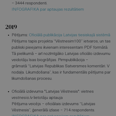
− 3444 respondenti.
INFOGRAFIKA par aptaujas rezultātiem
2019
Pētījums:
Oficiālā publikācija Latvijas tiesiskajā sistēmā
Pētījums tapis projekta “Vēstnesim100” ietvaros, un tas
publiski pieejams ikvienam interesentam PDF formātā.
Tā pielikumā − arī nozīmīgāko Latvijas oficiālo izdevumu
veidotāju īsas biogrāfijas. Pirmpublikācija −
grāmatā “Latvijas Republikas Satversmes komentāri. V
nodaļa. Likumdošana”, kas ir fundamentāls pētījums par
likumdošanas procesu.
Oficiālā izdevuma "Latvijas Vēstnesis": vietnes
vestnesis.lv
lietotāju aptauja
Pētījuma veicējs − oficiālais izdevums “Latvijas
Vēstnesis”, ģenerālā izlase − 714 respondents.