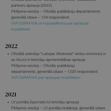
partneru aptauja (2023).
Pētījuma veicējs − Oficiālo publikāciju departaments,
ģenerālā izlase – 104 respondenti.
INFOGRAFIKA un kopsavilkums par aptaujas
rezultātiem.
2022
Oficiālā izdevēja "Latvijas Vēstnesis" vietņu
vestnesis.lv
un
likumi.lv
lietotāju apmierinātības aptauja
Pētījuma veicējs − Oficiālo publikāciju
departaments, ģenerālā izlase − 1220 respondenti.
INFOGRAFIKA par aptaujas rezultātiem
2021
LV portāla (
lvportals.lv
) lietotāju aptauja
Pētījuma veicējs − LV portāla redakcija, ģenerālā izlase