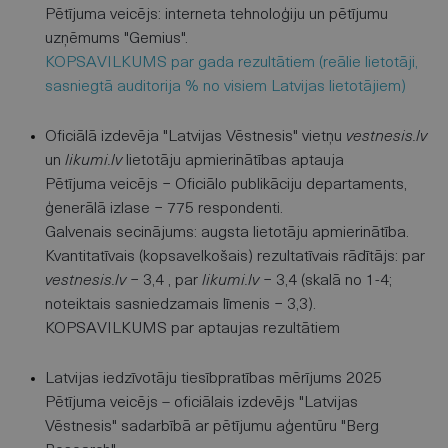
Pētījuma veicējs: interneta tehnoloģiju un pētījumu
uzņēmums "Gemius".
KOPSAVILKUMS par gada rezultātiem (reālie lietotāji,
sasniegtā auditorija % no visiem Latvijas lietotājiem)
Oficiālā izdevēja "Latvijas Vēstnesis" vietņu
vestnesis.lv
un
likumi.lv
lietotāju apmierinātības aptauja
Pētījuma veicējs − Oficiālo publikāciju departaments,
ģenerālā izlase − 775 respondenti.
Galvenais secinājums: augsta lietotāju apmierinātība.
Kvantitatīvais (kopsavelkošais) rezultatīvais rādītājs: par
vestnesis.lv
− 3,4 , par
likumi.lv
− 3,4 (skalā no 1-4;
noteiktais sasniedzamais līmenis − 3,3).
KOPSAVILKUMS par aptaujas rezultātiem
Latvijas iedzīvotāju tiesībpratības mērījums 2025
Pētījuma veicējs – oficiālais izdevējs "Latvijas
Vēstnesis" sadarbībā ar pētījumu aģentūru "Berg