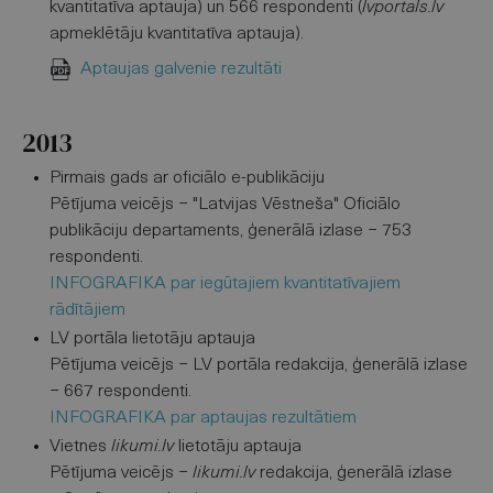
kvantitatīva aptauja) un 566 respondenti (
lvportals.lv
apmeklētāju kvantitatīva aptauja).
Aptaujas galvenie rezultāti
2013
Pirmais gads ar oficiālo e-publikāciju
Pētījuma veicējs − "Latvijas Vēstneša" Oficiālo
publikāciju departaments, ģenerālā izlase − 753
respondenti.
INFOGRAFIKA par iegūtajiem kvantitatīvajiem
rādītājiem
LV portāla lietotāju aptauja
Pētījuma veicējs − LV portāla redakcija, ģenerālā izlase
− 667 respondenti.
INFOGRAFIKA par aptaujas rezultātiem
Vietnes
likumi.lv
lietotāju aptauja
Pētījuma veicējs −
likumi.lv
redakcija, ģenerālā izlase