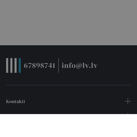
67898741
info@lv.lv
Kontakti
Noderīgi
Pakalpojumi