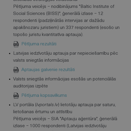
Pētījuma veicējs − nodibinājums "Baltic Institute of
Social Sciences (BISS)", ģenerālā izlase − 12
respondenti (padziļinātās intervijas ar dažādu
apakšnozaru juristiem) un 337 respondenti (esošo un
topošo juristu kvantitatīva aptauja).
Pētījuma rezultāti
Latvijas iedzīvotāju aptauja par nepieciešamību pēc
valsts sniegtās informācijas
Aptaujas galvenie rezultāti
Valsts sniegtās informācijas esošās un potenciālās
auditorijas izpēte
Pētījuma kopsavilkums
LV portāla (
lvportals.lv
) lietotāju aptauja par saturu,
lietošanas ērtumu un attīstību
Pētījuma veicējs − SIA "Aptauju aģentūra", ģenerālā
izlase − 1000 respondenti (Latvijas iedzīvotāju