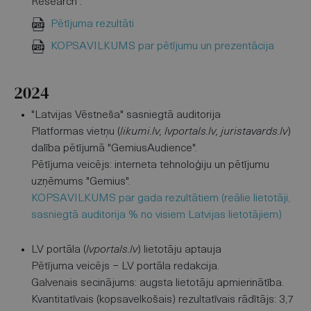
Research".
Pētījuma rezultāti
KOPSAVILKUMS par pētījumu un prezentācija
2024
"Latvijas Vēstneša" sasniegtā auditorija
Platformas vietņu (
likumi.lv, lvportals.lv, juristavards.lv
)
dalība pētījumā "GemiusAudience".
Pētījuma veicējs: interneta tehnoloģiju un pētījumu
uzņēmums "Gemius".
KOPSAVILKUMS par gada rezultātiem (reālie lietotāji,
sasniegtā auditorija % no visiem Latvijas lietotājiem)
LV portāla (
lvportals.lv
) lietotāju aptauja
Pētījuma veicējs − LV portāla redakcija.
Galvenais secinājums: augsta lietotāju apmierinātība.
Kvantitatīvais (kopsavelkošais) rezultatīvais rādītājs: 3,7