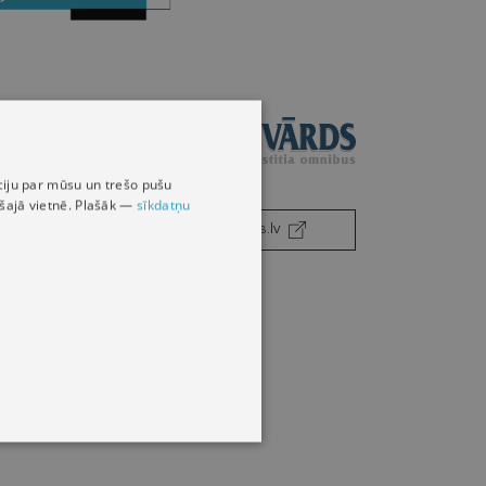
māciju par mūsu un trešo pušu
s šajā vietnē. Plašāk —
sīkdatņu
juristavards.lv