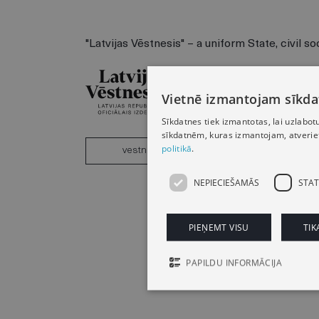
"Latvijas Vēstnesis" – a uniform State, civil s
Vietnē izmantojam sīkda
Sīkdatnes tiek izmantotas, lai uzlabot
sīkdatnēm, kuras izmantojam, atveriet 
politikā
.
vestnesis.lv
NEPIECIEŠAMĀS
STAT
PIEŅEMT VISU
TIK
PAPILDU INFORMĀCIJA