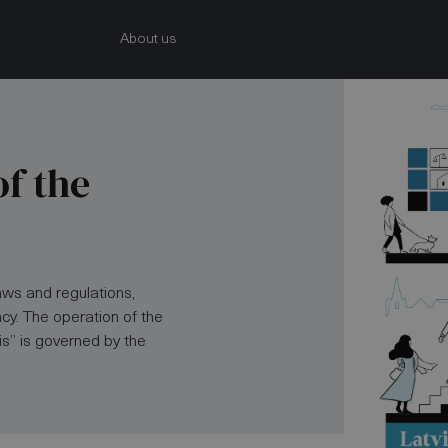
About us
of the
aws and regulations,
cy. The operation of the
is” is governed by the