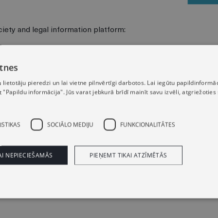
ociety and legal information platform:
tnes
u lietotāju pieredzi un lai vietne pilnvērtīgi darbotos. Lai iegūtu papildinfor
"Papildu informācija". Jūs varat jebkurā brīdī mainīt savu izvēli, atgriežotie
likumi.lv
lvportals.lv
ISTIKAS
SOCIĀLO MEDIJU
FUNKCIONALITĀTES
AI NEPIECIEŠAMĀS
PIEŅEMT TIKAI ATZĪMĒTĀS