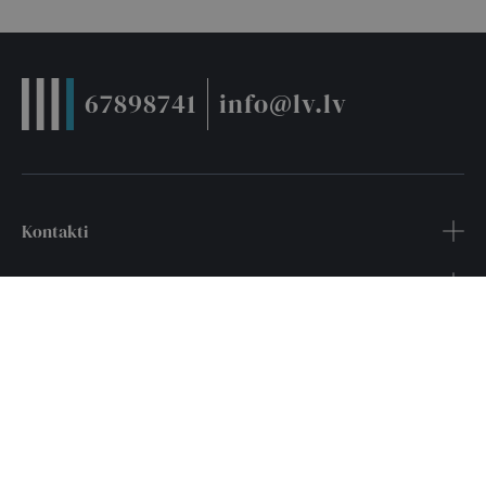
67898741
info@lv.lv
Kontakti
Noderīgi
Pakalpojumi
Seko mums:
LATVIJAS VĒSTNESIS