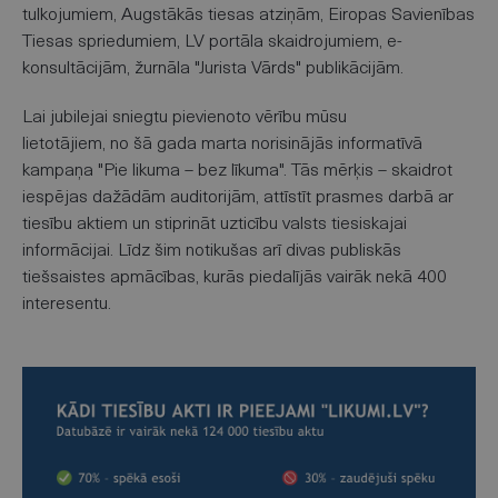
tulkojumiem, Augstākās tiesas atziņām, Eiropas Savienības
Tiesas spriedumiem, LV portāla skaidrojumiem, e-
konsultācijām, žurnāla "Jurista Vārds" publikācijām.
Lai jubilejai sniegtu pievienoto vērību mūsu
lietotājiem, no šā gada marta norisinājās informatīvā
kampaņa "Pie likuma – bez līkuma". Tās mērķis – skaidrot
iespējas dažādām auditorijām, attīstīt prasmes darbā ar
tiesību aktiem un stiprināt uzticību valsts tiesiskajai
informācijai. Līdz šim notikušas arī divas publiskās
tiešsaistes apmācības, kurās piedalījās vairāk nekā 400
interesentu.