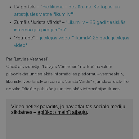
LV portāls – "
Pie likuma – bez līkuma. Kā tapusi un
attīstījusies vietne "likumi.lv""
Žurnāls "Jurista Vārds" –
"Likumi.lv – 25 gadi tiesiskās
informācijas pieejamībā"
"YouTube" –
jubilejas video ""likumi.lv" 25 gadu jubilejas
video"
.
Par "Latvijas Vēstnesi"
Oficiālais izdevējs "Latvijas Vēstnesis" nodrošina valsts,
pilsoniskās un tiesiskās informācijas platformu – vestnesis.lv,
likumi.lv, lvportals.lv un žurnāls "Jurista Vārds" / juristavards.lv. To
nosaka Oficiālo publikāciju un tiesiskās informācijas likums.