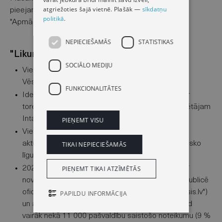
atgriežoties šajā vietnē. Plašāk —
sīkdatņu
pieejama vietnes "likumi.lv" sadaļā
politikā
.
"Apmācības":
https://likumi.lv/par-mums/apmacibas
NEPIECIEŠAMĀS
STATISTIKAS
"Likumi.lv" faktos un skaitļos
SOCIĀLO MEDIJU
Vietni "likumi.lv" oficiālais izdevējs "Latvijas
Vēstnesis" atklāja 2001. gada 29. jūnijā.
FUNKCIONALITĀTES
Ideja par vietnes izveidi un tās nosaukumu pieder
toreizējam "Latvijas Vēstneša" valdes priekšsēdētājam
Intam Kalniņam.
PIEŅEMT VISU
Vietnē pieejami vairāk nekā 124 000 tiesību
aktu, pašvaldību saistošo noteikumu un starptautisko
TIKAI NEPIECIEŠAMĀS
līgumu.
PIEŅEMT TIKAI ATZĪMĒTĀS
2022. gada 1. janvārī stājās spēkā prasība, ka arī
novadu domju pašvaldību saistošie noteikumi jāpublicē
oficiālajā izdevumā “Latvijas Vēstnesis” ("vestnesis.lv")
PAPILDU INFORMĀCIJA
un attiecīgi – jāsistematizē vietnē "likumi.lv". Šobrīd
vairāk nekā 11 000 pašvaldību saistošo noteikumu (9 %