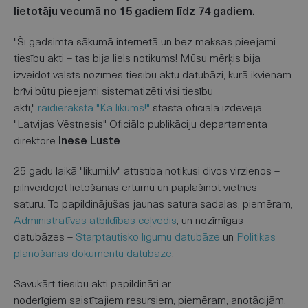
lietotāju vecumā no 15 gadiem līdz 74 gadiem.
"Šī gadsimta sākumā internetā un bez maksas pieejami
tiesību akti – tas bija liels notikums! Mūsu mērķis bija
izveidot valsts nozīmes tiesību aktu datubāzi, kurā ikvienam
brīvi būtu pieejami sistematizēti visi tiesību
akti,"
raidierakstā "Kā likums!"
stāsta oficiālā izdevēja
"Latvijas Vēstnesis" Oficiālo publikāciju departamenta
direktore
Inese Luste
.
25 gadu laikā "likumi.lv" attīstība notikusi divos virzienos –
pilnveidojot lietošanas ērtumu un paplašinot vietnes
saturu. To papildinājušas jaunas satura sadaļas, piemēram,
Administratīvās atbildības ceļvedis
, un nozīmīgas
datubāzes –
Starptautisko līgumu datubāze
un
Politikas
plānošanas dokumentu datubāze
.
Savukārt tiesību akti papildināti ar
noderīgiem saistītajiem resursiem, piemēram, anotācijām,