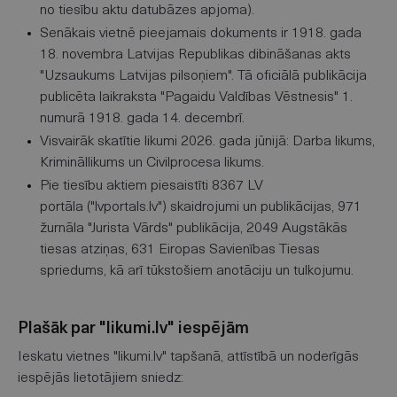
no tiesību aktu datubāzes apjoma).
Senākais vietnē pieejamais dokuments ir 1918. gada
18. novembra Latvijas Republikas dibināšanas akts
"Uzsaukums Latvijas pilsoņiem". Tā oficiālā publikācija
publicēta laikraksta "Pagaidu Valdības Vēstnesis" 1.
numurā 1918. gada 14. decembrī.
Visvairāk skatītie likumi 2026. gada jūnijā: Darba likums,
Krimināllikums un Civilprocesa likums.
Pie tiesību aktiem piesaistīti 8367 LV
portāla ("lvportals.lv") skaidrojumi un publikācijas, 971
žurnāla "Jurista Vārds" publikācija, 2049 Augstākās
tiesas atziņas, 631 Eiropas Savienības Tiesas
spriedums, kā arī tūkstošiem anotāciju un tulkojumu.
Plašāk par "likumi.lv" iespējām
Ieskatu vietnes "likumi.lv" tapšanā, attīstībā un noderīgās
iespējās lietotājiem sniedz: