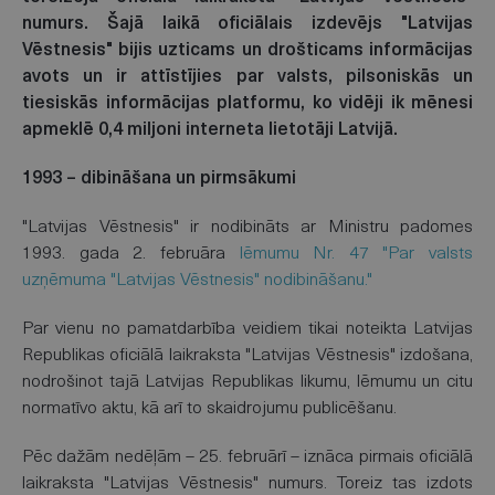
numurs. Šajā laikā oficiālais izdevējs "Latvijas
Vēstnesis" bijis uzticams un drošticams informācijas
avots un ir attīstījies par valsts, pilsoniskās un
tiesiskās informācijas platformu, ko vidēji ik mēnesi
apmeklē 0,4 miljoni interneta lietotāji Latvijā.
1993 – dibināšana un pirmsākumi
"Latvijas Vēstnesis" ir nodibināts ar Ministru padomes
1993. gada 2. februāra
lēmumu Nr. 47 "Par valsts
uzņēmuma "Latvijas Vēstnesis" nodibināšanu."
Par vienu no pamatdarbība veidiem tikai noteikta Latvijas
Republikas oficiālā laikraksta "Latvijas Vēstnesis" izdošana,
nodrošinot tajā Latvijas Republikas likumu, lēmumu un citu
normatīvo aktu, kā arī to skaidrojumu publicēšanu.
Pēc dažām nedēļām – 25. februārī – iznāca pirmais oficiālā
laikraksta "Latvijas Vēstnesis" numurs. Toreiz tas izdots