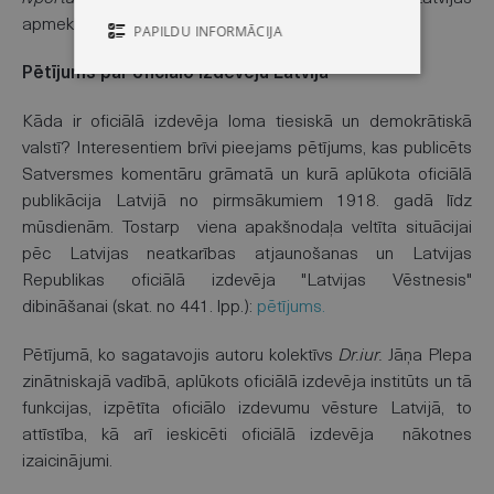
apmeklētāko vietņu TOP 20.
PAPILDU INFORMĀCIJA
Pētījums par oficiālo izdevēju Latvijā
Kāda ir oficiālā izdevēja loma tiesiskā un demokrātiskā
valstī? Interesentiem brīvi pieejams pētījums, kas publicēts
Satversmes komentāru grāmatā un kurā aplūkota oficiālā
publikācija Latvijā no pirmsākumiem 1918. gadā līdz
mūsdienām. Tostarp viena apakšnodaļa veltīta situācijai
pēc Latvijas neatkarības atjaunošanas un Latvijas
Republikas oficiālā izdevēja "Latvijas Vēstnesis"
dibināšanai (skat. no 441. lpp.):
pētījums.
Pētījumā, ko sagatavojis autoru kolektīvs
Dr.iur.
Jāņa Plepa
zinātniskajā vadībā, aplūkots oficiālā izdevēja institūts un tā
funkcijas, izpētīta oficiālo izdevumu vēsture Latvijā, to
attīstība, kā arī ieskicēti oficiālā izdevēja nākotnes
izaicinājumi.