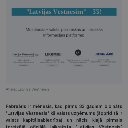
Attēls: Latvijas Vēstnesis.
Februāris ir mēnesis, kad pirms 33 gadiem dibināts
"Latvijas Vēstnesis" kā valsts uzņēmums (šobrīd tā ir
valsts kapitālsabiedrība) un nācis klajā pirmais
toreizējā oficiālā laikraksta "Latvijas Vēstnesis"