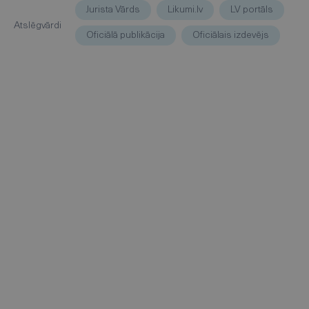
Jurista Vārds
Likumi.lv
LV portāls
Atslēgvārdi
Oficiālā publikācija
Oficiālais izdevējs