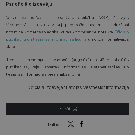
Par oficiālo izdevēju
Valsts sabiedrība ar ierobežotu atbildību (VSIA) "Latvijas
Vēstnesis" ir Latvijas valstij piederoša, nacionālajai drošībai
nozīmīga komercsabiedrība, kuras kompetence noteikta
Oficiālo
publikāciju un tiesiskās informācijas likumā
un citos normatīvajos
aktos.
Tieslietu ministrija ir vadošā (augstākā) iestāde oficiālās
publikācijas, tajā ietvertās informācijas sistematizācijas un
tiesiskās informācijas pieejamības jomā.
Oficiālā izdevēja "Latvijas Vēstnesis" informācija
Drukāt
Dalīties