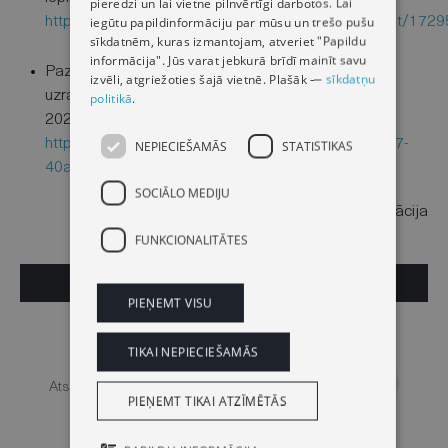
pieredzi un lai vietne pilnvērtīgi darbotos. Lai
iegūtu papildinformāciju par mūsu un trešo pušu
https://www.eis.gov.lv/EKEIS/Supplier/Procurement/172
sīkdatnēm, kuras izmantojam, atveriet "Papildu
informācija". Jūs varat jebkurā brīdī mainīt savu
Paziņojums par apspriedi publicēts Iepirkumu
izvēli, atgriežoties šajā vietnē. Plašāk —
sīkdatņu
uzraudzības biroja Publikāciju vadības sistēmā
politikā
.
2026. gada 15. maijā:
https://eformsb.pvs.iub.gov.lv/show/291e5889-8587-
NEPIECIEŠAMĀS
STATISTIKAS
40a8-99ae-60ceff77a008
.
SOCIĀLO MEDIJU
Oficiālā izdevēja "Latvijas Vēstnesis" informācija
FUNKCIONALITĀTES
Drukāt
PIEŅEMT VISU
Dalīties
TIKAI NEPIECIEŠAMĀS
Jurista Vārds
Oficiālais izdevējs
Atslēgvārdi
PIEŅEMT TIKAI ATZĪMĒTĀS