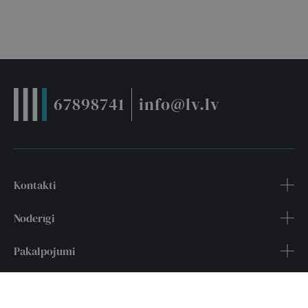
67898741
info@lv.lv
Kontakti
Noderīgi
Pakalpojumi
Seko mums: