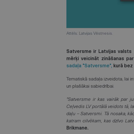
Attēls: Latvijas Vēstnesis.
Satversme ir Latvijas valsts
mērķi veicināt zināšanas pa
sadaļa "Satversme",
kurā bez 
Tematiskā sadaļa izveidota, lai 
un plašākai sabiedrībai.
"Satversme ir kas vairāk par ju
Ceļvedis LV portālā veidots tā, l
daļu – Satversmi. Tā nosaka, kāda
katram cilvēkam, kas dzīvo Latv
Brikmane.