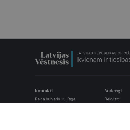
Kontakti
Noderīgi
Raiņa bulvāris 15, Rīga,
Rekvizīti
LV-1050, Latvija
Privātuma poli
Klientu apkalpošana
klātienē:
Piekļūstamīb
9.00–15.00
(darbdienās)