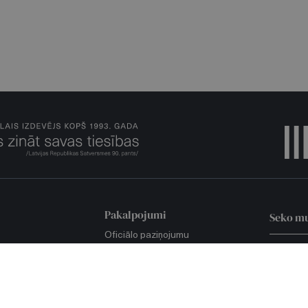
Pakalpojumi
Seko m
Oficiālo paziņojumu
iesniegšana
LATVIJA
tika
Oficiālo paziņojumu
apliecināšana
a
LV PORT
Žurnāla "Jurista Vārds"