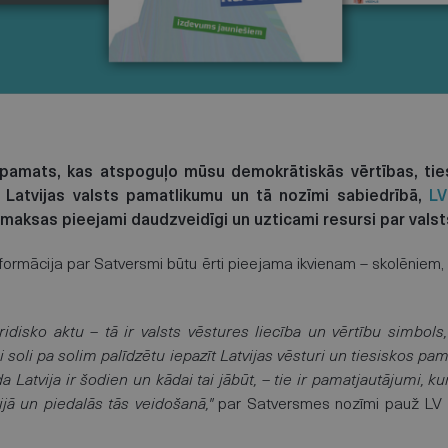
 pamats, kas atspoguļo mūsu demokrātiskās vērtības, tiesi
r Latvijas valsts pamatlikumu un tā nozīmi sabiedrībā,
LV
maksas pieejami daudzveidīgi un uzticami resursi par vals
informācija par Satversmi būtu ērti pieejama ikvienam – skolēnie
ridisko aktu – tā ir valsts vēstures liecība un vērtību simbols
ai soli pa solim palīdzētu iepazīt Latvijas vēsturi un tiesiskos pa
 Latvija ir šodien un kādai tai jābūt, – tie ir pamatjautājumi, ku
ijā un piedalās tās veidošanā,"
par Satversmes nozīmi pauž LV 