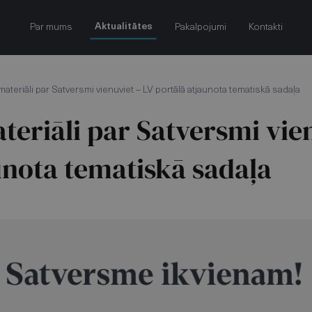
Aktualitātes
Par mums
Pakalpojumi
Kontakti
 materiāli par Satversmi vienuviet – LV portālā atjaunota tematiskā sadaļa
ateriāli par Satversmi vie
unota tematiskā sadaļa