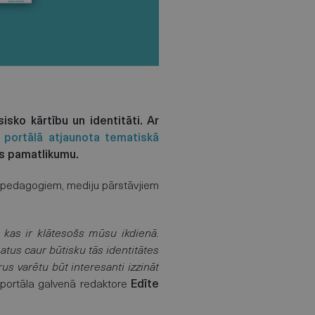
sko kārtību un identitāti. Ar
 portālā atjaunota tematiskā
ts pamatlikumu.
m, pedagogiem, mediju pārstāvjiem
, kas ir klātesošs mūsu ikdienā.
matus caur būtisku tās identitātes
rus varētu būt interesanti izzināt
portāla galvenā redaktore
Edīte