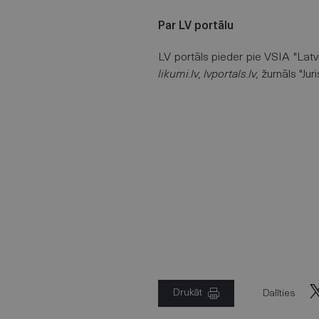
Par LV portālu
LV portāls pieder pie VSIA "Latv
likumi.lv, lvportals.lv,
žurnāls "Jur
Drukāt
Dalīties