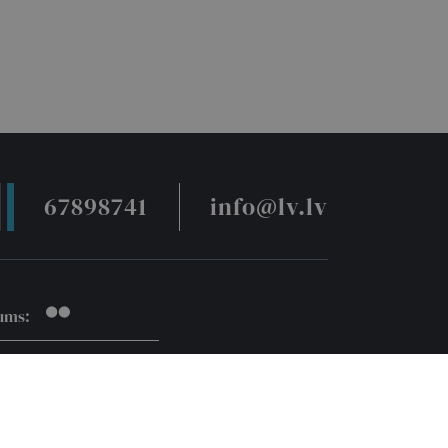
67898741
info@lv.lv
ums:
S VĒSTNESIS
ĀLS