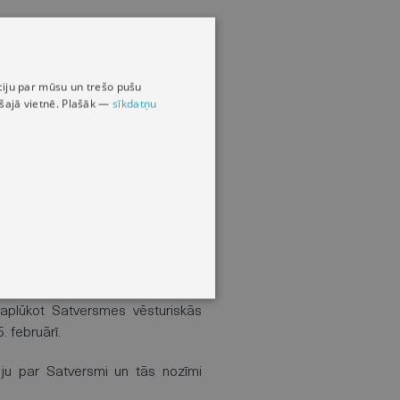
māciju par mūsu un trešo pušu
s šajā vietnē. Plašāk —
sīkdatņu
un tiesu lēmumu apskati, kā arī
rsmi, bet paplašina redzesloku par
 kā vēlēja Satversmes sapulci, kā
lsts konstitucionālos pamatus un
aplūkot Satversmes vēsturiskās
. februārī.
ciju par Satversmi un tās nozīmi