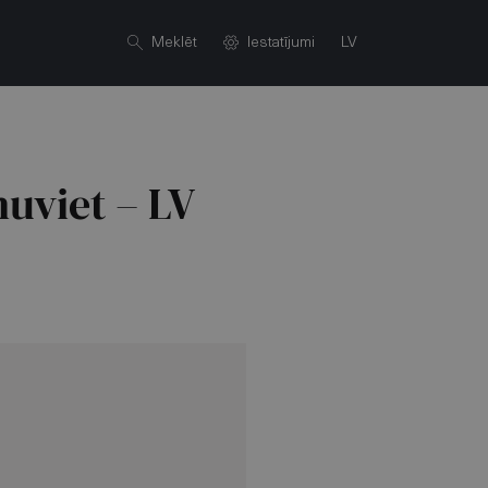
Meklēt
Iestatījumi
LV
nuviet – LV