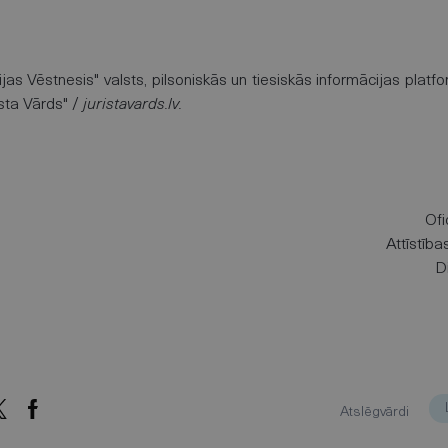
ijas Vēstnesis" valsts, pilsoniskās un tiesiskās informācijas plat
ista Vārds" /
juristavards.lv.
Ofi
Attīstīb
D
Atslēgvārdi