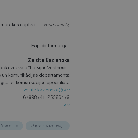
formas, kura aptver —
vestnesis.lv,
Papildinformācijai:
Zeltīte Kazļenoka
ciālā izdevēja “Latvijas Vēstnesis”
as un komunikācijas departamenta
igitālās komunikācijas speciāliste
zeltite.kazlenoka@lv.lv
67898741, 25386479
lv.lv
LV portāls
Oficiālais izdevējs